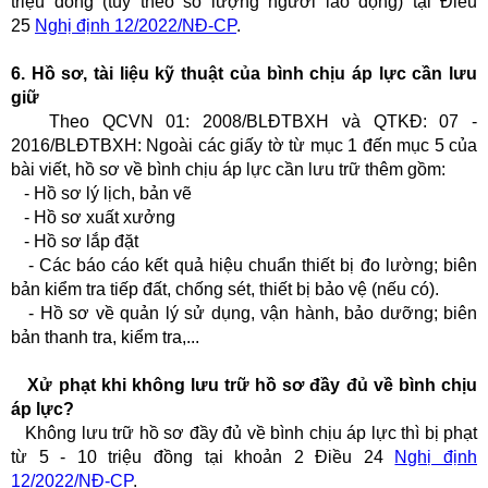
triệu đồng (tùy theo số lượng người lao động) tại Điều
25
Nghị định 12/2022/NĐ-CP
.
6. Hồ sơ, tài liệu kỹ thuật của bình chịu áp lực cần lưu
giữ
Theo QCVN 01: 2008/BLĐTBXH và QTKĐ: 07 -
2016/BLĐTBXH: Ngoài các giấy tờ từ mục 1 đến mục 5 của
bài viết, hồ sơ về bình chịu áp lực cần lưu trữ thêm gồm:
- Hồ sơ lý lịch, bản vẽ
- Hồ sơ xuất xưởng
- Hồ sơ lắp đặt
- Các báo cáo kết quả hiệu chuẩn thiết bị đo lường; biên
bản kiểm tra tiếp đất, chống sét, thiết bị bảo vệ (nếu có).
- Hồ sơ về quản lý sử dụng, vận hành, bảo dưỡng; biên
bản thanh tra, kiểm tra,...
Xử phạt khi không lưu trữ hồ sơ đầy đủ về bình chịu
áp lực?
Không lưu trữ hồ sơ đầy đủ về bình chịu áp lực thì bị phạt
từ 5 - 10 triệu đồng tại khoản 2 Điều 24
Nghị định
12/2022/NĐ-CP
.