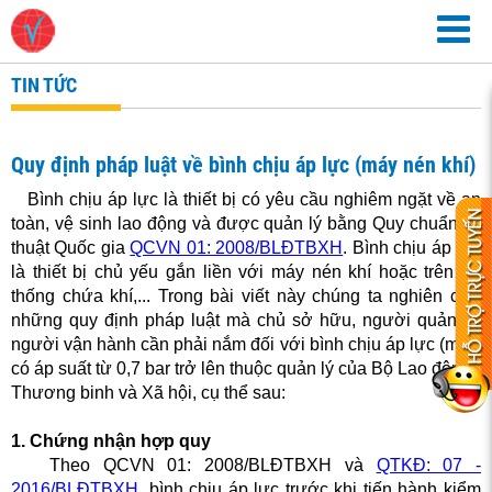
TIN TỨC
Quy định pháp luật về bình chịu áp lực (máy nén khí)
Bình chịu áp lực là thiết bị có yêu cầu nghiêm ngặt về an
toàn, vệ sinh lao động và được quản lý bằng Quy chuẩn kỹ
thuật Quốc gia
QCVN 01: 2008/BLĐTBXH
. Bình chịu áp lực
là thiết bị chủ yếu gắn liền với máy nén khí hoặc trên hệ
thống chứa khí,... Trong bài viết này chúng ta nghiên cứu
những quy định pháp luật mà chủ sở hữu, người quản lý,
người vận hành cần phải nắm đối với bình chịu áp lực (mới)
có áp suất từ 0,7 bar trở lên thuộc quản lý của Bộ Lao động -
Thương binh và Xã hội, cụ thể sau:
1. Chứng nhận hợp quy
Theo QCVN 01: 2008/BLĐTBXH và
QTKĐ: 07 -
2016/BLĐTBXH
, bình chịu áp lực trước khi tiến hành kiểm