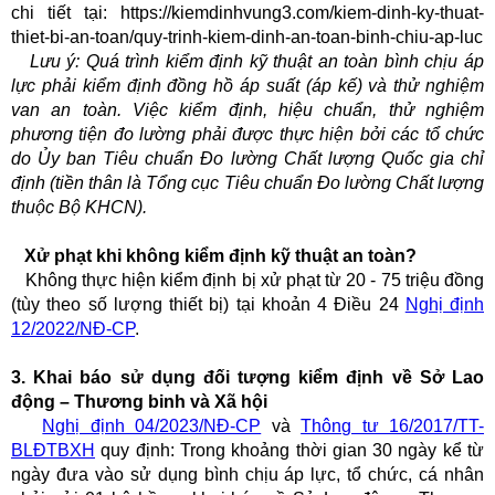
chi tiết tại: https://kiemdinhvung3.com/kiem-dinh-ky-thuat-
thiet-bi-an-toan/quy-trinh-kiem-dinh-an-toan-binh-chiu-ap-luc
Lưu ý: Quá trình kiểm định kỹ thuật an toàn bình chịu áp
lực
phải kiểm định đồng hồ áp suất (áp kế) và thử nghiệm
van an toàn. Việc kiểm định, hiệu chuẩn, thử nghiệm
phương tiện đo lường phải được thực hiện bởi các tổ chức
do Ủy ban Tiêu chuẩn Đo lường Chất lượng Quốc gia chỉ
định (tiền thân là Tổng cục Tiêu chuẩn Đo lường Chất lượng
thuộc Bộ KHCN).
Xử phạt khi không kiểm định kỹ thuật an toàn?
Không thực hiện kiểm định bị xử phạt từ 20 - 75 triệu đồng
(tùy theo số lượng thiết bị) tại khoản 4 Điều 24
Nghị định
12/2022/NĐ-CP
.
3. Khai báo sử dụng đối tượng kiểm định về Sở Lao
động – Thương binh và Xã hội
Nghị định 04/2023/NĐ-CP
và
Thông tư 16/2017/TT-
BLĐTBXH
quy định: Trong khoảng thời gian 30 ngày kể từ
ngày đưa vào sử dụng bình chịu áp lực, tổ chức, cá nhân