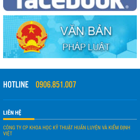
HOTLINE
0906.851.007
LIÊN HỆ
CÔNG TY CP KHOA HỌC KỸ THUẬT HUẤN LUYỆN VÀ KIỂM ĐỊNH
VIỆT