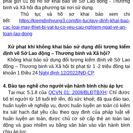
phải gửi 01 bộ hồ sơ khai báo về Sở Lao động - Thương
binh và Xã hội địa phương tại nơi sử dụng.
Thủ tục và hồ sơ khai báo xem chi
tiết:
https://kiemdinhvung3.com/tin-tuc/quy-dinh-khai-bao-
cac-loai-may-thiet-bi-vat-tu-co-yeu-cau-nghiem-ngat-ve-an-
toan-lao-dong
Xử phạt khi không khai báo sử dụng đối tượng kiểm
định về Sở Lao động – Thương binh và Xã hội?
Không khai báo sử dụng đối tượng kiểm định về Sở Lao
động – Thương binh và Xã hội bị phạt từ 1 -2 triệu đồng tại
khoản 1 Điều 24
Nghị định 12/2022/NĐ-CP
.
4. Đào tạo nghề cho người vận hành bình chịu áp lực
Tại mục 5.1.8 của
QCVN 01: 2008/BLĐTBXH
: Chỉ được
bố trí người từ 18 tuổi trở lên, đủ sức khoẻ; đã qua đào tạo,
huấn luyện về nghiệp vụ, được huấn luyện an toàn có kiểm
tra sát hạch đạt yêu cầu theo quy định của pháp luật về
huấn luyện an toàn, được chủ cơ sở cấp thẻ an toàn lao
động và giao nhiệm vụ bằng văn bản vào vận hành bình
chịu áp lực.