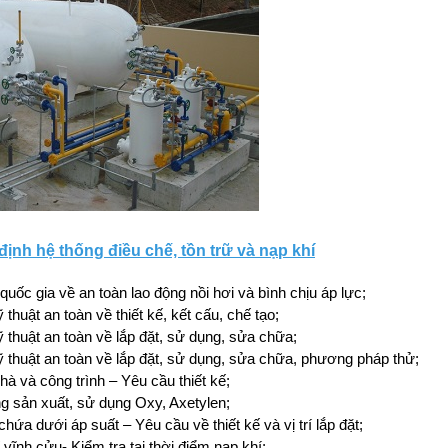
ịnh hệ thống điều chế, tồn trữ và nạp khí
uốc gia về an toàn lao động nồi hơi và bình chịu áp lực;
thuật an toàn về thiết kế, kết cấu, chế tạo;
 thuật an toàn về lắp đặt, sử dụng, sửa chữa;
ỹ thuật an toàn về lắp đặt, sử dụng, sửa chữa, phương pháp thử;
 và công trình – Yêu cầu thiết kế;
ng sản xuất, sử dụng Oxy, Axetylen;
ứa dưới áp suất – Yêu cầu về thiết kế và vị trí lắp đặt;
vĩnh cửu- Kiểm tra tại thời điểm nạp khí;