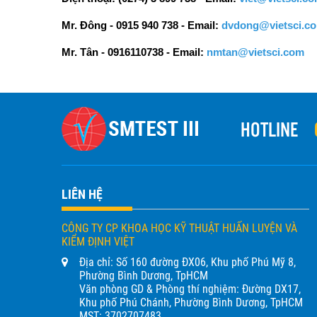
Mr. Đông - 0915 940 738 - Email:
dvdong@vietsci.c
Mr. Tân - 0916110738 - Email:
nmtan@vietsci.com
HOTLINE
LIÊN HỆ
CÔNG TY CP KHOA HỌC KỸ THUẬT HUẤN LUYỆN VÀ
KIỂM ĐỊNH VIỆT
Địa chỉ: Số 160 đường ĐX06, Khu phố Phú Mỹ 8,
Phường Bình Dương, TpHCM
Văn phòng GD & Phòng thí nghiệm: Đường DX17,
Khu phố Phú Chánh, Phường Bình Dương, TpHCM
MST: 3702707483