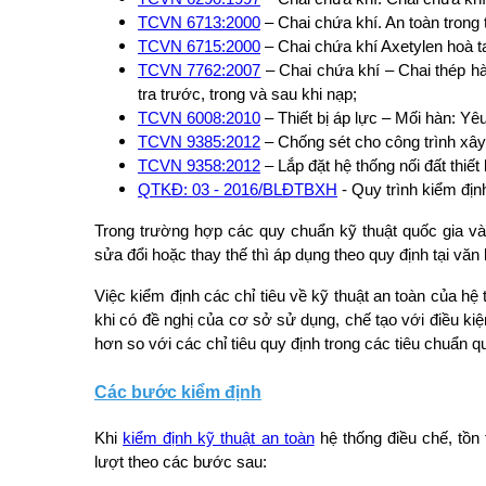
TCVN 6713:2000
– Chai chứa khí. An toàn trong 
TCVN 6715:2000
– Chai chứa khí Axetylen hoà ta
TCVN 7762:2007
– Chai chứa khí – Chai thép h
tra trước, trong và sau khi nạp;
TCVN 6008:2010
– Thiết bị áp lực – Mối hàn: Yê
TCVN 9385:2012
– Chống sét cho công trình xây 
TCVN 9358:2012
– Lắp đặt hệ thống nối đất thiế
QTKĐ: 03 - 2016/BLĐTBXH
- Quy trình kiểm định
Trong trường hợp các quy chuẩn kỹ thuật quốc gia và 
sửa đổi hoặc thay thế thì áp dụng theo quy định tại văn
Việc kiểm định các chỉ tiêu về kỹ thuật an toàn của hệ 
khi có đề nghị của cơ sở sử dụng, chế tạo với điều kiệ
hơn so với các chỉ tiêu quy định trong các tiêu chuẩn 
Các bước kiểm định
Khi
kiểm định kỹ thuật an toàn
hệ thống điều chế, tồn 
lượt theo các bước sau: