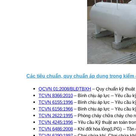
Các tiêu chuẩn, quy chuẩn áp dụng trong kiểm đ
QCVN 01:2008/BLĐTBXH
– Quy chuẩn kỹ thuật q
TCVN 8366:2010
– Bình chịu áp lực – Yêu cầu kỹ 
TCVN 6155:1996
– Bình chịu áp lực – Yêu cầu kỹ
TCVN 6156:1966
– Bình chịu áp lực – Yêu cầu k
TCVN 2622:1995
– Phòng cháy chữa cháy cho nhà
TCVN 4245:1996
– Yêu cầu Kỹ thuật an toàn tro
TCVN 6486:2008
– Khí đốt hóa lỏng(LPG) – Tồn ch
TCVN 6290:1997
– Chai chứa khí. Chai chứa khí 