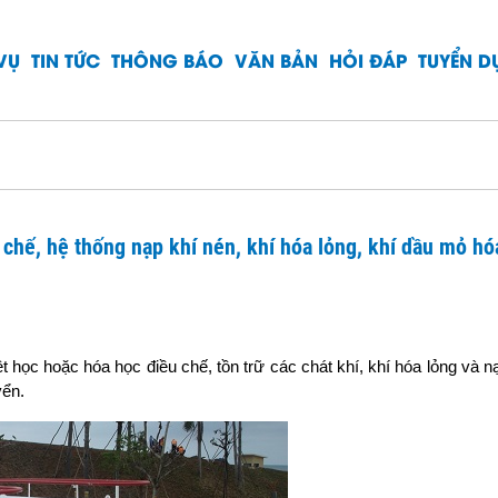
VỤ
TIN TỨC
THÔNG BÁO
VĂN BẢN
HỎI ĐÁP
TUYỂN 
chế, hệ thống nạp khí nén, khí hóa lỏng, khí dầu mỏ hó
iệt học hoặc hóa học điều chế, tồn trữ các chát khí, khí hóa lỏng và n
yển.