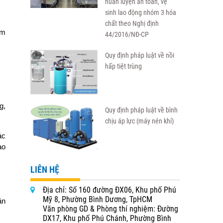
huấn luyện an toàn, vệ
sinh lao động nhóm 3 hóa
chất theo Nghị định
ểm
44/2016/NĐ-CP
Quy định pháp luật về nồi
hấp tiệt trùng
g,
Quy định pháp luật về bình
chịu áp lực (máy nén khí)
ác
ao
LIÊN HỆ
Địa chỉ: Số 160 đường ĐX06, Khu phố Phú
Mỹ 8, Phường Bình Dương, TpHCM
ần
Văn phòng GD & Phòng thí nghiệm: Đường
DX17, Khu phố Phú Chánh, Phường Bình