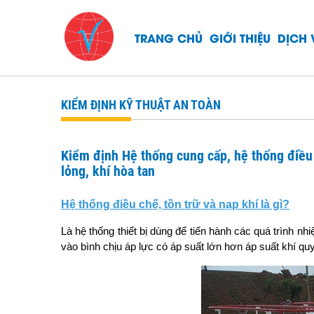
TRANG CHỦ
GIỚI THIỆU
DỊCH 
KIỂM ĐỊNH KỸ THUẬT AN TOÀN
Kiểm định Hệ thống cung cấp, hệ thống điều 
lỏng, khí hòa tan
Hệ thống điều chế, tồn trữ và nạp khí là gì?
Là hệ thống thiết bị dùng để tiến hành các quá trình nh
vào bình chịu áp lực có áp suất lớn hơn áp suất khí qu