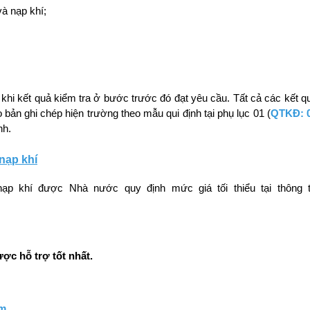
và nạp khí;
 khi kết quả kiểm tra ở bước trước đó đạt yêu cầu. Tất cả các kết q
bản ghi chép hiện trường theo mẫu qui định tại phụ lục 01 (
QTKĐ: 
nh.
 nạp khí
 nạp khí được Nhà nước quy định mức giá tối thiểu tại thông 
ợc hỗ trợ tốt nhất.
om