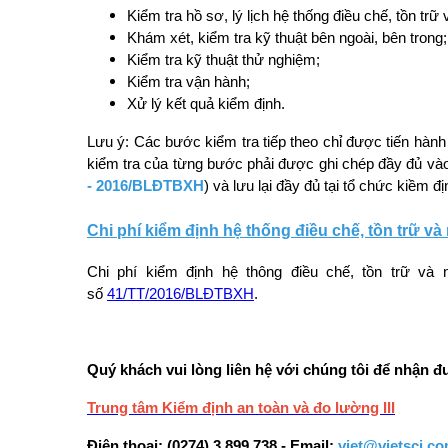
Kiểm tra hồ sơ, lý lịch hệ thống điều chế, tồn trữ 
Khám xét, kiểm tra kỹ thuật bên ngoài, bên trong;
Kiểm tra kỹ thuật thử nghiệm;
Kiểm tra vận hành;
Xử lý kết quả kiểm định.
Lưu ý: Các bước kiểm tra tiếp theo chỉ được tiến hành
kiểm tra của từng bước phải được ghi chép đầy đủ vào 
- 2016/BLĐTBXH
)
và lưu lại đầy đủ tại tổ chức kiềm đị
Chi phí kiểm định hệ thống điều chế, tồn trữ và
Chi phí kiểm định hệ thông điều chế, tồn trữ và
số
41/TT/2016/BLĐTBXH
.
Quý khách vui lòng liên hệ với chúng tôi để nhận đư
Trung tâm Kiểm định an toàn và đo lường III
Điện thoại: (0274) 3 899 738 - Email:
viet@vietsci.c