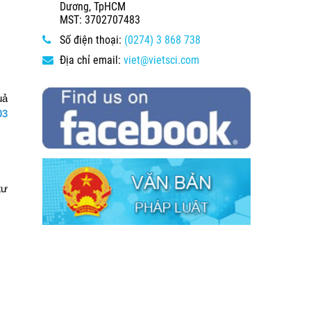
Dương, TpHCM
MST: 3702707483
Số điện thoại:
(0274) 3 868 738
Địa chỉ email:
viet@vietsci.com
uả
03
tư