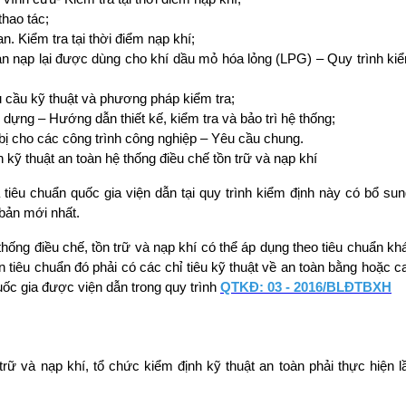
thao tác;
n. Kiểm tra tại thời điểm nạp khí;
àn nạp lại được dùng cho khí dầu mỏ hóa lỏng (LPG) – Quy trình ki
u cầu kỹ thuật và phương pháp kiểm tra;
dựng – Hướng dẫn thiết kế, kiểm tra và bảo trì hệ thống;
t bị cho các công trình công nghiệp – Yêu cầu chung.
 kỹ thuật an toàn hệ thống điều chế tồn trữ và nạp khí
tiêu chuẩn quốc gia viện dẫn tại quy trình kiểm định này có bổ sun
 bản mới nhất.
thống điều chế, tồn trữ và nạp khí có thể áp dụng theo tiêu chuẩn kh
n tiêu chuẩn đó phải có các chỉ tiêu kỹ thuật về an toàn bằng hoặc c
quốc gia được viện dẫn trong quy trình
QTKĐ: 03 - 2016/BLĐTBXH
trữ và nạp khí, tổ chức kiểm định kỹ thuật an toàn phải thực hiện l