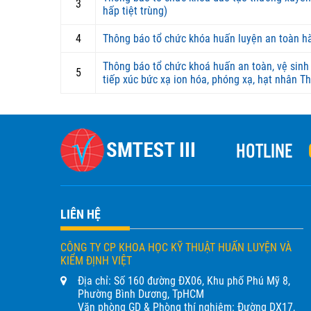
3
hấp tiệt trùng)
4
Thông báo tổ chức khóa huấn luyện an toàn h
Thông báo tổ chức khoá huấn an toàn, vệ sinh
5
tiếp xúc bức xạ ion hóa, phóng xạ, hạt nhân T
HOTLINE
LIÊN HỆ
CÔNG TY CP KHOA HỌC KỸ THUẬT HUẤN LUYỆN VÀ
KIỂM ĐỊNH VIỆT
Địa chỉ: Số 160 đường ĐX06, Khu phố Phú Mỹ 8,
Phường Bình Dương, TpHCM
Văn phòng GD & Phòng thí nghiệm: Đường DX17,