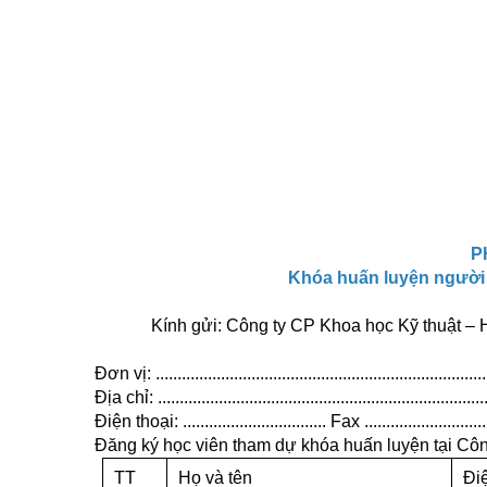
P
Khóa
huấn luyện người 
Kính gửi: Công ty CP Khoa học Kỹ thuật – Huấ
Đơn vị: ..............................................................................
Địa chỉ: .............................................................................
Điện thoại: ................................. Fax .............................
Đăng ký học viên tham dự khóa huấn luyện tại Côn
TT
Họ và tên
Đi