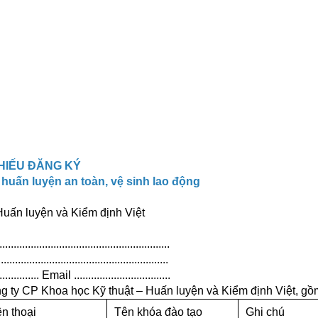
HIẾU ĐĂNG KÝ
huấn luyện an toàn, vệ sinh lao động
n luyện và Kiểm định Việt
..........................................................
..........................................................
............. Email ..................................
g ty CP Khoa học Kỹ thuật – Huấn luyện và Kiểm định Việt, gồ
ện thoại
Tên khóa đào tạo
Ghi chú