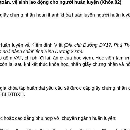
n toàn, vệ sinh lao động cho người huấn luyện (Khóa 02)
ó giấy chứng nhận hoàn thành khóa huấn luyện người huấn luy
 Huấn luyện và Kiểm định Việt
(Địa chỉ: Đường DX17, Phú Th
 nhà hành chính tỉnh Bình Dương 2 km).
 gồm VAT, chi phí đi lại, ăn ở của học viên). Học viên tạm ứ
còn lại sau khi kết thúc khóa học, nhận giấy chứng nhận và h
 gia khóa tập huấn đạt yêu cầu sẽ được cấp giấy chứng nhận 
/TT-BLĐTBXH.
ọc hoặc cao đẳng phù hợp với chuyên ngành huấn luyện;