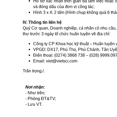
Hồ sơ xác nhận thời gian đã làm việc hoặc đ
và đóng dấu của đơn vị công tác;
Hình 3 x 4: 2 tấm (Hình chụp không quá 6 thá
IV. Thông tin liên hệ
Quý Cơ quan, Doanh nghiệp, cá nhân có nhu cầu, 
thư trước 3 ngày tổ chức huấn luyện về địa chỉ:
Công ty CP Khoa học kỹ thuật – Huấn luyện v
VPGD: DX17, Phú Thọ, Phú Chánh, Tân Uyê
Điện thoại: (0274) 3868 738 – (028) 9999.09
Email: viet@vietsci.com
Trân trọng./.
Nơi nhận:
- Như trên;
- Phòng ĐT&TV;
- Lưu VT.