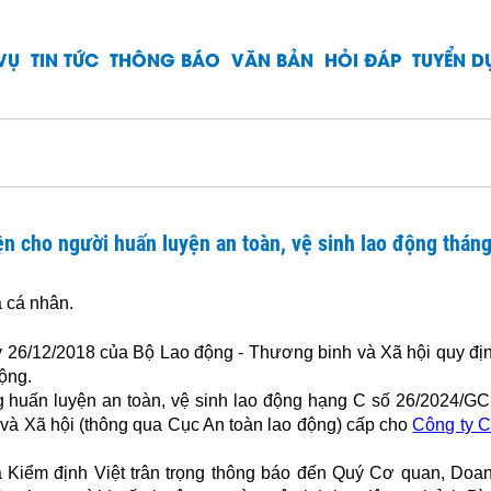
VỤ
TIN TỨC
THÔNG BÁO
VĂN BẢN
HỎI ĐÁP
TUYỂN 
n cho người huấn luyện an toàn, vệ sinh lao động thán
cá nhân.
6/12/2018 của Bộ Lao động - Thương binh và Xã hội quy đị
động.
 huấn luyện an toàn, vệ sinh lao động hạng C số 26/2024/G
và Xã hội (thông qua Cục An toàn lao động) cấp cho
Công ty 
Kiểm định Việt trân trọng thông báo đến Quý Cơ quan, Doa