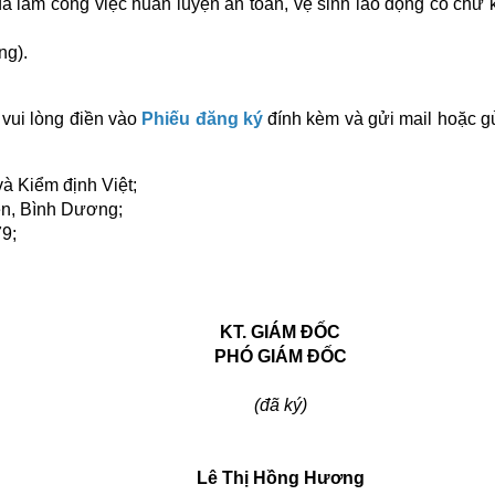
ã làm công việc huấn luyện an toàn, vệ sinh lao động có chữ 
ng).
vui lòng điền vào
Phiếu đăng ký
đính kèm và gửi mail hoặc g
à Kiểm định Việt;
n, Bình Dương;
79;
KT. GIÁM ĐỐC
PHÓ GIÁM ĐỐC
(đã ký)
Lê Thị Hồng Hương