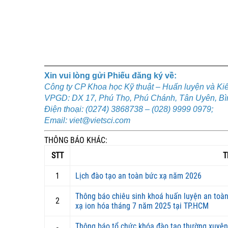
Xin vui lòng gửi Phiếu đăng ký về:
Công ty CP Khoa học Kỹ thuật – Huấn luyện và Kiể
VPGD: DX 17, Phú Thọ, Phú Chánh, Tân Uyên, B
Điện thoại: (0274) 3868738 – (028) 9999 0979;
Email: viet@vietsci.com
THÔNG BÁO KHÁC:
STT
T
1
Lịch đào tạo an toàn bức xạ năm 2026
Thông báo chiêu sinh khoá huấn luyện an toàn,
2
xạ ion hóa tháng 7 năm 2025 tại TP.HCM
Thông báo tổ chức khóa đào tạo thường xuyên 