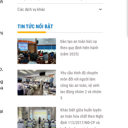
nh
Các dịch vụ khác
TIN TỨC NỔI BẬT
hị
Đào tạo an toàn bức xạ
theo quy định hiện hành
(năm 2025)
ọ,
Yêu cầu trình độ chuyên
môn đối với người làm
ng
công tác an toàn, vệ sinh
óa
lao động nhóm 2 và nhóm
5
Khác biệt giữa huấn luyện
ại
an toàn hóa chất theo Nghị
định 113/2017/NĐ-CP và