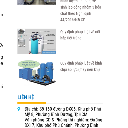
huấn luyện an toàn, vệ
sinh lao động nhóm 3 hóa
chất theo Nghị định
ện
44/2016/NĐ-CP
Quy định pháp luật về nồi
hấp tiệt trùng
ọ,
ng
óa
Quy định pháp luật về bình
chịu áp lực (máy nén khí)
có
LIÊN HỆ
Địa chỉ: Số 160 đường ĐX06, Khu phố Phú
Mỹ 8, Phường Bình Dương, TpHCM
Văn phòng GD & Phòng thí nghiệm: Đường
DX17, Khu phố Phú Chánh, Phường Bình